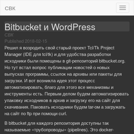
СВК
T
o
g
Bitbucket и WordPress
g
СВК
l
Published
2018-02-15
e
Решил я возродить свой старый проект Tcl/Tk Project
n
Manager (IDE для tcl/tk) и для удобства разработки
a
исходники были помещены в git-репозиторий bitbucket.org.
v
Но тут встал вопрос публикации новостей о новых
i
выпусках программы, ссылок на архивы или пакеты для
g
загрузки. И вот возникла идея этот процесс
a
автоматизировать, благо для этого все механизмы и
t
инструменты есть. Первым делом будем автоматизировать
i
упаковку исходников в архив и загрузку его на сайт для
o
скачивания. Паковать исходники будем tar-ом а загружать
n
на сайт по ftp при помощи curl.
В bitbucket для каждого репозитория доступны так
называемые «трубопроводы» (pipelines). Это docker-