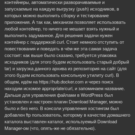
контейнеры, автоматически разворачиваемые и
запускаемые на каждую выгрузку (push) исходников, в
которых можно выполнить сборку и тестирование
приложения. А так как, механизм позволяет использовать
любой контейнер, то ничего не мешает взять нужный и
выполнить задуманное. Для решения задачи нужен
контейнер с поддержкой curl. Стоит немного отступить от
повествования и поведать в чём-же эта самая задача
состоит: как выше было сказано, требуется упаковка
исходников (для этого будем использовать старый добрый
tar) и загрузка данного архива из репозитория на сайт (для
этого будем использовать консольную утилиту curl). В
общем, идём на https://hub.docker.com и через поиск
находим искомое appropriate/curl, и запоминаем название.
Дальше для управления файлами в WordPress был
установлен и настроен плагин Download Manager, можно
было и без него. В консоли управления хостингом был
добавлен ftp пользователь, которому в качестве домашнего
каталога выставлен каталог, используемый Download
Manager-ом (что, опять-же не обязательно).