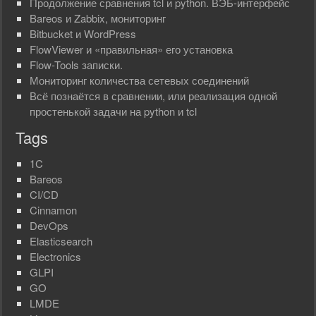
Продолжение сравнения tcl и python. ВЭБ-интерфейс
Bareos и Zabbix, мониторинг
Bitbucket и WordPress
FlowViewer и «правильная» его установка
Flow-Tools записки.
Мониторинг количества сетевых соединений
Всё познаётся в сравнении, или реализация одной
простенькой задачи на python и tcl
Tags
1C
Bareos
CI/CD
Cinnamon
DevOps
Elasticsearch
Electronics
GLPI
GO
LMDE