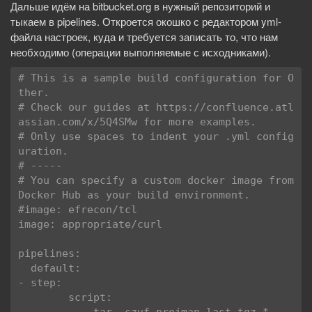
Дальше идём на bitbucket.org в нужный репозиторий и
тыкаем в pipelines. Откроется окошко с редактором yml-
файла настроек, куда и требуется записать то, что нам
необходимо (операции выполняемые с исходниками).
# This is a sample build configuration for O
ther.

# Check our guides at https://confluence.atl
assian.com/x/5Q4SMw for more examples.

# Only use spaces to indent your .yml config
uration.

# -----

# You can specify a custom docker image from 
Docker Hub as your build environment.

#image: efrecon/tcl

image: appropriate/curl

pipelines:

  default:

- step:

        script:
