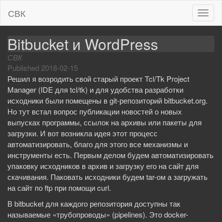
СВК
T
o
g
Bitbucket и WordPress
g
СВК
l
Published
2018-02-15
e
Решил я возродить свой старый проект Tcl/Tk Project
n
Manager (IDE для tcl/tk) и для удобства разработки
a
исходники были помещены в git-репозиторий bitbucket.org.
v
Но тут встал вопрос публикации новостей о новых
i
выпусках программы, ссылок на архивы или пакеты для
g
загрузки. И вот возникла идея этот процесс
a
автоматизировать, благо для этого все механизмы и
t
инструменты есть. Первым делом будем автоматизировать
i
упаковку исходников в архив и загрузку его на сайт для
o
скачивания. Паковать исходники будем tar-ом а загружать
n
на сайт по ftp при помощи curl.
В bitbucket для каждого репозитория доступны так
называемые «трубопроводы» (pipelines). Это docker-