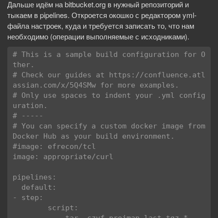
Дальше идём на bitbucket.org в нужный репозиторий и
тыкаем в pipelines. Откроется окошко с редактором yml-
файла настроек, куда и требуется записать то, что нам
необходимо (операции выполняемые с исходниками).
# This is a sample build configuration for O
ther.

# Check our guides at https://confluence.atl
assian.com/x/5Q4SMw for more examples.

# Only use spaces to indent your .yml config
uration.

# -----

# You can specify a custom docker image from 
Docker Hub as your build environment.

#image: efrecon/tcl

image: appropriate/curl

pipelines:

  default:

- step:

        script:
