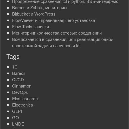
Продолжение сравнения tcl и python. ВЭБ-интерфейс
Bareos и Zabbix, мониторинг
Bitbucket и WordPress
FlowViewer и «правильная» его установка
Flow-Tools записки.
Мониторинг количества сетевых соединений
Всё познаётся в сравнении, или реализация одной
простенькой задачи на python и tcl
Tags
1C
Bareos
CI/CD
Cinnamon
DevOps
Elasticsearch
Electronics
GLPI
GO
LMDE