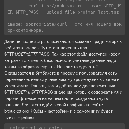
          - tar -czvf projman-last.tgz *

      - curl ftp://nuk-svk.ru --user $FTP_US
ER:$FTP_PASS --upload-file projman-last.tgz

image: appropriate/curl — это имя нашего док
ер-контейнера.
Дальше после script: описываются команды, ради которых
всё и затевалось. Тут стоит пояснить про
$FTP
USER:$FTP
PASS. Так как этот файл доступен «всем
ветрам» то в целях безопасности учётные данные надо
каким-то образом скрыть. Но как это сделать?
Оказывается в битбакете в профиле пользователя есть
переменные, недоступные никому кроме нужных людей и
механизмов. Так вот, там и добавляем две переменных
$FTP
USER и $FTP
PASS значения которых содержат имя и
пароль фтп-юзера на нашем сайте, созданного чуть
раньше. Для этого идём в свой профиль на сайте
bitbucket.org. Жмём «настройки» и в самом низу будет
пункт: Pipelines
Environment variables