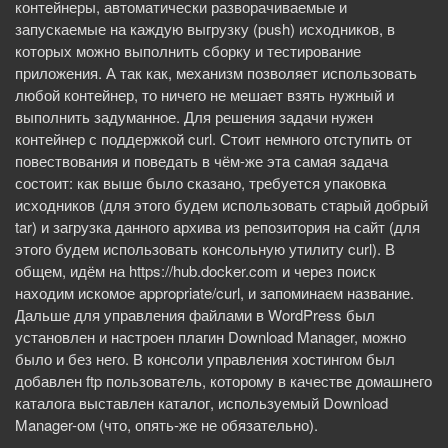
контейнеры, автоматически разворачиваемые и
запускаемые на каждую выгрузку (push) исходников, в
которых можно выполнить сборку и тестирование
приложения. А так как, механизм позволяет использовать
любой контейнер, то ничего не мешает взять нужный и
выполнить задуманное. Для решения задачи нужен
контейнер с поддержкой curl. Стоит немного отступить от
повествования и поведать в чём-же эта самая задача
состоит: как выше было сказано, требуется упаковка
исходников (для этого будем использовать старый добрый
tar) и загрузка данного архива из репозитория на сайт (для
этого будем использовать консольную утилиту curl). В
общем, идём на https://hub.docker.com и через поиск
находим искомое appropriate/curl, и запоминаем название.
Дальше для управления файлами в WordPress был
установлен и настроен плагин Download Manager, можно
было и без него. В консоли управления хостингом был
добавлен ftp пользователь, которому в качестве домашнего
каталога выставлен каталог, используемый Download
Manager-ом (что, опять-же не обязательно).