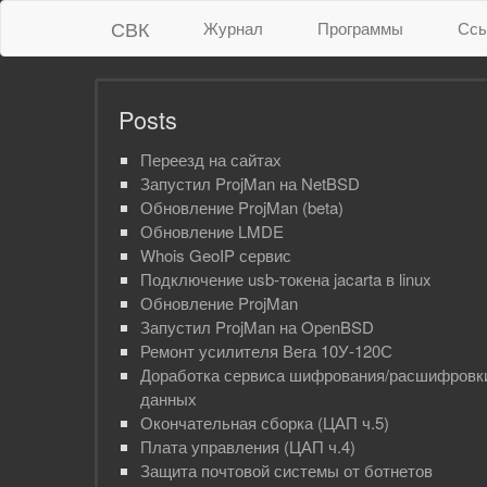
СВК
Журнал
Программы
Ссы
Posts
Переезд на сайтах
Запустил ProjMan на NetBSD
Обновление ProjMan (beta)
Обновлениe LMDE
Whois GeoIP сервис
Подключение usb-токена jacarta в linux
Обновление ProjMan
Запустил ProjMan на OpenBSD
Ремонт усилителя Вега 10У-120С
Доработка сервиса шифрования/расшифровк
данных
Окончательная сборка (ЦАП ч.5)
Плата управления (ЦАП ч.4)
Защита почтовой системы от ботнетов