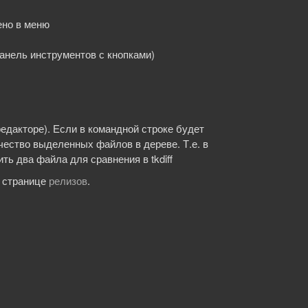
ено в меню
панель инструментов с кнопками)
едакторе). Если в командной строке будет
ичество выделенных файлов в дереве. Т.е. в
ь два файла для сравнения в tkdiff
а странице
релизов
.