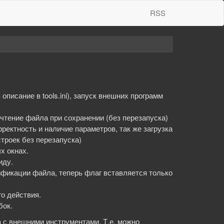
RSS
писание в tools.ini), запуск внешних программ
е чтение файла при сохранении (без перезапуска)
рректность и наличие параметров, так же загрузка
строек без перезапуска)
х окнах.
иду.
фикации файла, теперь флаг вставляется только
о действия.
бок.
 с внешними инструментами. Т.е. можно