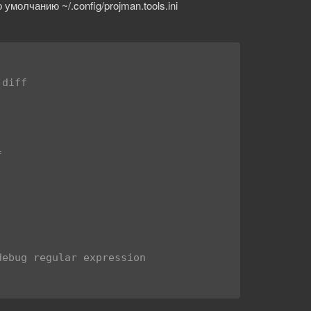
молчанию ~/.config/projman.tools.ini
diff



ebug regular expression
