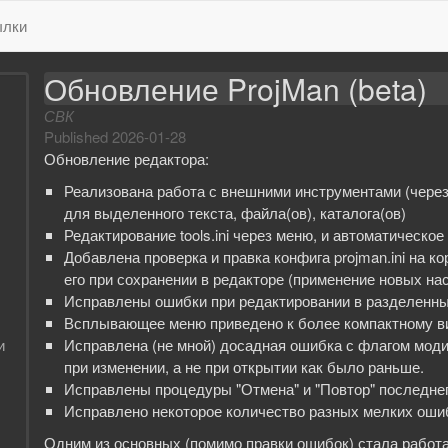
лки
Обновление ProjMan (beta)
СВК
Published
2026-01-28
Обновление редактора:
Реализована работа с внешними инструментами (через о
для выделенного текста, файла(ов), каталога(ов)
Редактирование tools.ini через меню, и автоматическо
Добавлена проверка и правка конфига projman.ini на ко
его при сохранении в редакторе (применение новых на
Исправлены ошибки при редактировании в разделенны
Всплывающее меню приведено к более компактному в
и
Исправлена (не мной) досадная ошибка с флагом моди
при изменении, а не при открытии как было раньше.
Исправлены процедуры "Отмена" и "Повтор" последнег
Исправлено некоторое количество разных мелких оши
Одним из основных (помимо правки ошибок) стала работа