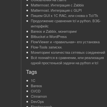
Mattermost. Интеграция с Zabbix
Mattermost. Интеграция с GLPI
Пишем GUI к 1С RAC, или снова о Tcl/Tk
Продолжение сравнения tcl и python. ВЭБ-
интерфейс
Bareos и Zabbix, мониторинг
Bitbucket и WordPress
FlowViewer и «правильная» его установка
Flow-Tools записки.
Мониторинг количества сетевых соединений
Всё познаётся в сравнении, или реализация
одной простенькой задачи на python и tcl
Tags
1C
Bareos
CI/CD
Cinnamon
DevOps
Elasticsearch