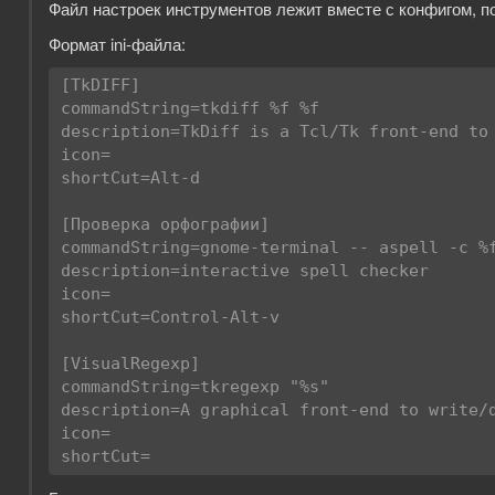
Файл настроек инструментов лежит вместе с конфигом, по у
Формат ini-файла:
[TkDIFF]

commandString=tkdiff %f %f

description=TkDiff is a Tcl/Tk front-end to 
icon=

shortCut=Alt-d

[Проверка орфографии]

commandString=gnome-terminal -- aspell -c %f
description=interactive spell checker

icon=

shortCut=Control-Alt-v

[VisualRegexp]

commandString=tkregexp "%s"

description=A graphical front-end to write/d
icon=

shortCut=