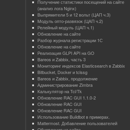
Получение статистики посещений на сайте
(анализ лога Nginx)
Выпрямители 5 и 12 вольт (ЦАП ч.3)
Mодуль опто-развязок (ЦАП ч.2)
Релейный модуль (ЦАП ч.1)
Обновление на сайте
Разбор журнала регистрации 1С
Обновление на сайте
Реализация GLPI API на GO
Bareos и Zabbix, часть 3
Мониторинг индексов Elasticsearch в Zabbix
Bitbucket, Docker и tclssg
Bareos и Zabbix, продолжение
Администрирование Zimbra
Калькулятор на Tcl/Tk
Обновление RAC GUI 1.1.0-2
Обновление RAC GUI
Обновление RAC GUI
Использование Buildbot в примерах.
Mattermost. Добавление пользователей
Обновления на сайте