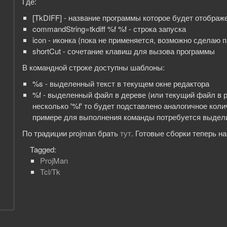
Где:
[TkDIFF] - название программы которое будет отображ
commandString=tkdiff %f %f - строка запуска
icon - иконка (пока не применяется, возможно сделаю 
shortCut - сочетание клавиш для вызова программы
В командной строке доступны шаблоны:
%s - выделенный текст в текущем окне редактора
%f - выделенный файл в дереве (или текущий файл в р
несколько '%f' то будет подставлено аналогичное кол
примере для выполнения команды потребуется выделит
По традиции projman брать
тут
. Готовые сборки теперь н
Tagged:
ProjMan
Tcl/Tk