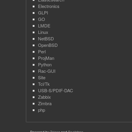
Electronics
GLPI
GO
LMDE
Linux
NetBSD
OpenBSD
Perl
ProjMan
Python
Rac-GUI
Site
Tcl/Tk
USB-S/PDIF-DAC
Zabbix
Zimbra
php
Powered by
Tclssg
and
Bootstrap