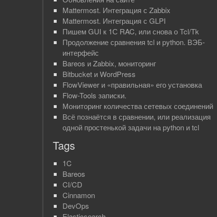
Mattermost. Интеграция с Zabbix
Mattermost. Интеграция с GLPI
Пишем GUI к 1С RAC, или снова о Tcl/Tk
Продолжение сравнения tcl и python. ВЭБ-
интерфейс
Bareos и Zabbix, мониторинг
Bitbucket и WordPress
FlowViewer и «правильная» его установка
Flow-Tools записки.
Мониторинг количества сетевых соединений
Всё познаётся в сравнении, или реализация
одной простенькой задачи на python и tcl
Tags
1C
Bareos
CI/CD
Cinnamon
DevOps
Elasticsearch