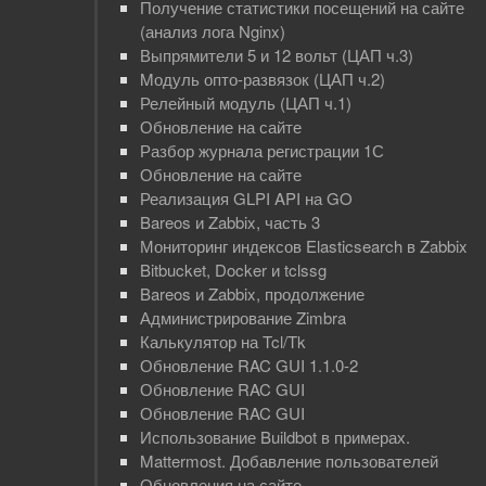
Получение статистики посещений на сайте
(анализ лога Nginx)
Выпрямители 5 и 12 вольт (ЦАП ч.3)
Mодуль опто-развязок (ЦАП ч.2)
Релейный модуль (ЦАП ч.1)
Обновление на сайте
Разбор журнала регистрации 1С
Обновление на сайте
Реализация GLPI API на GO
Bareos и Zabbix, часть 3
Мониторинг индексов Elasticsearch в Zabbix
Bitbucket, Docker и tclssg
Bareos и Zabbix, продолжение
Администрирование Zimbra
Калькулятор на Tcl/Tk
Обновление RAC GUI 1.1.0-2
Обновление RAC GUI
Обновление RAC GUI
Использование Buildbot в примерах.
Mattermost. Добавление пользователей
Обновления на сайте