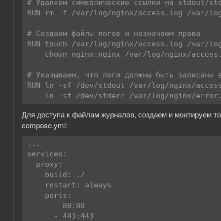
# Удаляем символические ссылки на stdout/std
RUN rm -f /var/log/nginx/access.log /var/log
# Создаем файлы логов и назначаем права

RUN touch /var/log/nginx/access.log /var/log
    chown nginx:nginx /var/log/nginx/access.log /var/log/nginx/error.log

# Указываем, что логи должны быть записаны в
RUN ln -sf /dev/stdout /var/log/nginx/access
    ln -sf /dev/stderr /var/log/nginx/error
Для доступа к файлам журналов, создаем и монтируем том
compose.yml:
...

services:

  proxy:

    build: ./

    restart: always

    ports:

      - 80:80

      - 443:443
