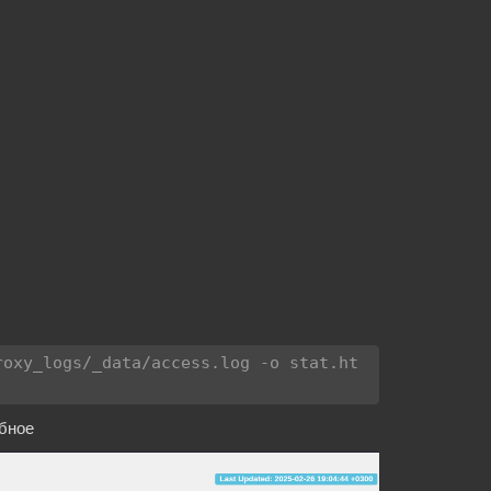
roxy_logs/_data/access.log -o stat.ht
обное