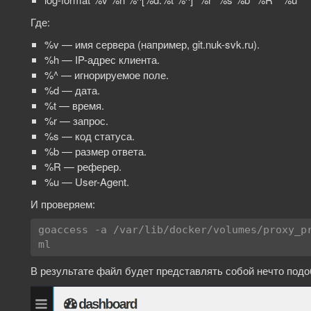
Где:
%v — имя сервера (например, git.nuk-svk.ru).
%h — IP-адрес клиента.
%^ — игнорируемое поле.
%d — дата.
%t — время.
%r — запрос.
%s — код статуса.
%b — размер ответа.
%R — реферер.
%u — User-Agent.
И проверяем:
goaccess -a /var/lib/docker/volumes/proxy_p
ml
В результате файл будет представлять собой нечто под