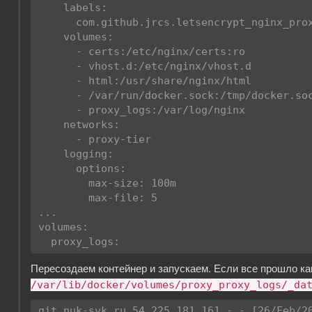
    labels:

      com.github.jrcs.letsencrypt_nginx_proxy_companion.nginx_proxy: true

    volumes:

      - certs:/etc/nginx/certs:ro

      - vhost.d:/etc/nginx/vhost.d

      - html:/usr/share/nginx/html

      - /var/run/docker.sock:/tmp/docker.sock:ro

      - proxy_logs:/var/log/nginx

    networks:

      - proxy-tier

    logging:

      options:

        max-size: 100m

        max-file: 5

...

volumes:

  proxy_logs:
Пересоздаем контейнер и запускаем. Если все прошло ка
/var/lib/docker/volumes/proxy_proxy_logs/_da
git.nuk-svk.ru 54.225.181.161 - - [26/Feb/2