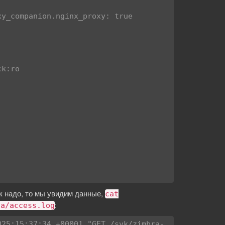
к надо, то мы увидим данные,
cat
:
ta/access.log
025:15:37:34 +0000] "GET /svk/zimbra-