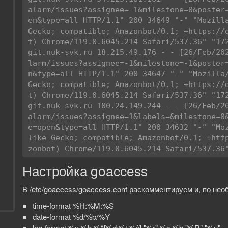
alarm/issues?assignee=-1&milestone=0&poster
en&type=all HTTP/1.1" 200 34649 "-" "Mozilla
Gecko; compatible; Amazonbot/0.1; +https://
t) Chrome/119.0.6045.214 Safari/537.36" "172
git.nuk-svk.ru 18.215.49.176 - - [26/Feb/20
larm/issues?assignee=-1&milestone=-1&poster
n&type=all HTTP/1.1" 200 34647 "-" "Mozilla/
Gecko; compatible; Amazonbot/0.1; +https://
t) Chrome/119.0.6045.214 Safari/537.36" "172
git.nuk-svk.ru 100.24.149.244 - - [26/Feb/2
alarm/issues?assignee=1&labels=&milestone=0
e=open&type=all HTTP/1.1" 200 34632 "-" "Moz
like Gecko; compatible; Amazonbot/0.1; +htt
Настройка goaccess
В /etc/goaccess/goaccess.conf раскомментируем и, по нео
time-format %H:%M:%S
date-format %d/%b/%Y
log-format %v %h %^[%d:%t %^] "%r" %s %b "%R" "%u"