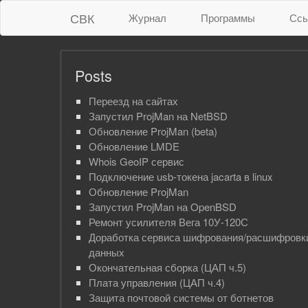
СВК
Журнал
Программы
Ссы
Posts
Переезд на сайтах
Запустил ProjMan на NetBSD
Обновление ProjMan (beta)
Обновлениe LMDE
Whois GeoIP сервис
Подключение usb-токена jacarta в linux
Обновление ProjMan
Запустил ProjMan на OpenBSD
Ремонт усилителя Вега 10У-120С
Доработка сервиса шифрования/расшифровк
данных
Окончательная сборка (ЦАП ч.5)
Плата управления (ЦАП ч.4)
Защита почтовой системы от ботнетов