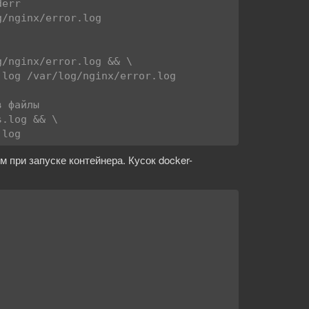
err

/nginx/error.log

/nginx/error.log && \

 файлы

.log && \

.log
 при запуске контейнера. Кусок docker-