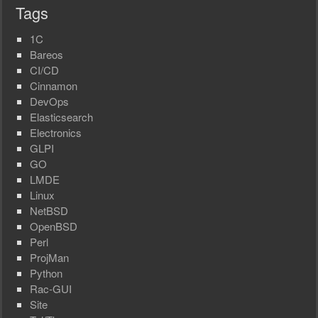
Tags
1C
Bareos
CI/CD
Cinnamon
DevOps
Elasticsearch
Electronics
GLPI
GO
LMDE
Linux
NetBSD
OpenBSD
Perl
ProjMan
Python
Rac-GUI
Site