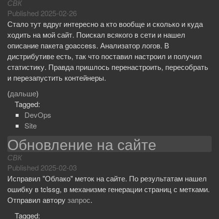
СВК
Published
2025-02-26
Стало тут вдруг интересно а кто вообще и сколько и куда
ходить на мой сайт. Поискал всякого в сети и нашел
описание пакета goaccess. Анализатор логов. В
дистрибутиве есть, так что поставил настроил и получил
статистику. Правда пришлось перенастроить, пересобрать
и перезапустить контейнеры.
(
дальше
)
Tagged:
DevOps
Site
Обновление на сайте
СВК
Published
2025-02-03
Исправил "Облако" меток на сайте. По результатам нашел
ошибку в tclssg, в механизме генерации страниц с метками.
Отправил автору
запрос
.
Tagged: