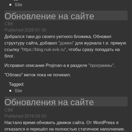
Site
Обновление на сайте
СВК
Published
2025-01-30
Добрался таки до своего уютного бложика. Обновил
структуру сайта, добавил
"домен"
для журнала т.е. прямую
ссылку
"https://blog.nuk-svk.ru"
, чтобы сразу попадать на
блог.
Исправил описание Projman-а в разделе
"программы"
.
"Облако" меток пока не починил.
Tagged:
Site
Обновления на сайте
СВК
Published
2019-03-03
Настало время обновить движок сайта. От WordPress я
отказался и перешёл на полностью статичное наполнение.