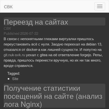
СВК
T
o
g
Переезд на сайтах
g
СВК
l
Published
2026-07-22
e
В связи с непонятными глюками виртуалки пришлось
n
переустановить всё с нуля. Заодно переехал на debian 13,
a
отказался от docker-а как лишней сущности. И попутно на
v
git.nuk-svk.ru
уехал с gitea на её ответвление forgejo. Репы,
i
правда, пришлось перенести вручную, но их ни так много,
g
вроде справился.
a
t
Tagged:
i
Site
o
Получение статистики
n
посещений на сайте (анализ
лога Nginx)